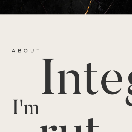
ABOUT
Inte
I'm