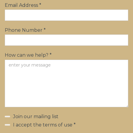
Email Address *
Phone Number *
How can we help? *
Join our mailing list
I accept the terms of use *