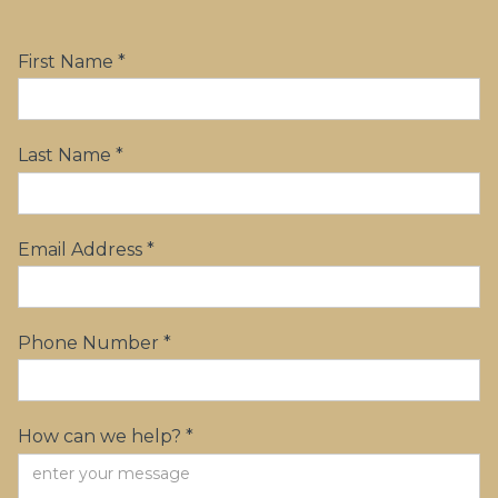
First Name *
Last Name *
Email Address *
Phone Number *
How can we help? *